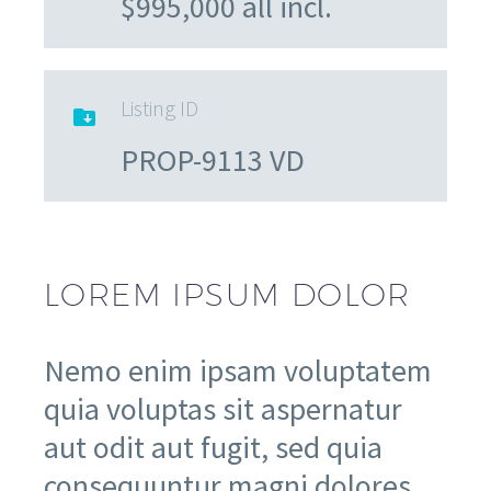
$995,000 all incl.
Listing ID

PROP-9113 VD
LOREM IPSUM DOLOR
Nemo enim ipsam voluptatem
quia voluptas sit aspernatur
aut odit aut fugit, sed quia
consequuntur magni dolores