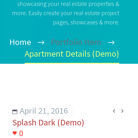
showcasing your real estate properties &
more. Easily create your real estate project
pages, showcases & more.
Home
Portfolio Item
Apartment Details (Demo)
April 21, 2016


Splash Dark (Demo)
0