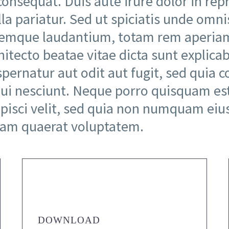
onsequat. Duis aute irure dolor in repr
la pariatur. Sed ut spiciatis unde omnis
emque laudantium, totam rem aperiam,
rchitecto beatae vitae dicta sunt expli
spernatur aut odit aut fugit, sed quia
qui nesciunt. Neque porro quisquam es
dipisci velit, sed quia non numquam ei
uam quaerat voluptatem.
DOWNLOAD