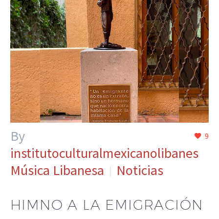
By
9
institutoculturalmexicanolibanes
Música Libanesa
Noticias
HIMNO A LA EMIGRACIÓN