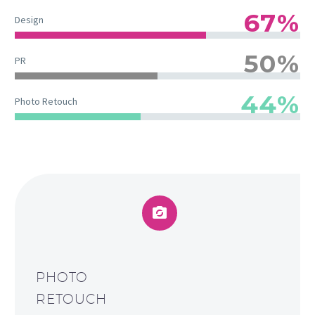
67%
Design
50%
PR
44%
Photo Retouch


PHOTO
RETOUCH