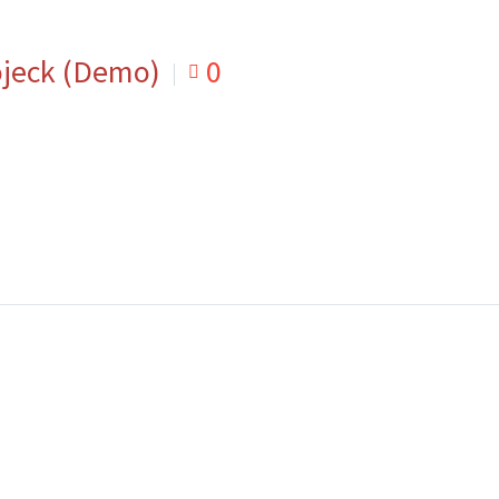
ojeck (Demo)
0