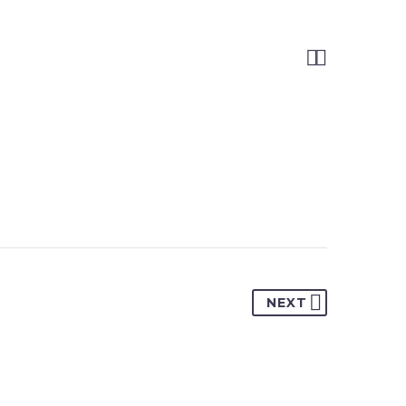


NEXT